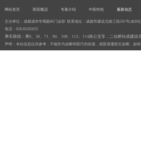
网站首页
医院概况
专家介绍
中医特色
最新动态
主办单位：成都成华华蜀眼科门诊部 联系地址：成都市建设北路三段261号
(成华
电话：028-83262655
乘车路线：乘6、36、71、86、108、113、114路公交车，二仙桥站或建
声明：本站信息仅供参考，不能作为诊断和医疗的依据，就医请遵医生诊断。如有