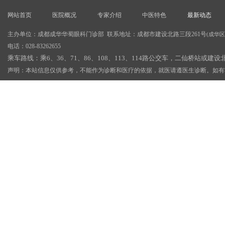
网站首页
医院概况
专家介绍
中医特色
最新动态
主办单位：成都成华华蜀眼科门诊部 联系地址：成都市建设北路三段261号
(成华
电话：028-83262655
乘车路线：乘6、36、71、86、108、113、114路公交车，二仙桥站或建
声明：本站信息仅供参考，不能作为诊断和医疗的依据，就医请遵医生诊断。如有