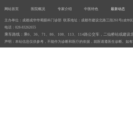
网站首页
医院概况
专家介绍
中医特色
最新动态
主办单位：成都成华华蜀眼科门诊部 联系地址：成都市建设北路三段261号
(成华
电话：028-83262655
乘车路线：乘6、36、71、86、108、113、114路公交车，二仙桥站或建
声明：本站信息仅供参考，不能作为诊断和医疗的依据，就医请遵医生诊断。如有