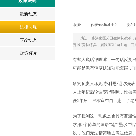
政策法规
最新动态
来源:
|
作者:
medical-442
|
发布
法律法规
为进一步深化医药卫生体制改革，
医改动态
定以“竞技练兵，展我风采”为主题，
政策解读
有些人说话很啰嗦，一句话反复
可能是患有轻度认知功能障碍，
研究负责人珍妮特·科恩·谢尔曼
人上年纪后说话变得啰嗦，比如
任5年后，里根宣布自己患上了老
为了检测这一现象是否具有普遍性
求用3个简单的词语“笔”“墨水”
说，他们无法精简地去表达信息