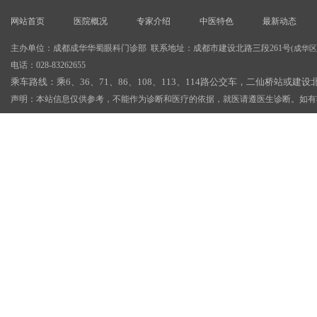
网站首页
医院概况
专家介绍
中医特色
最新动态
主办单位：成都成华华蜀眼科门诊部 联系地址：成都市建设北路三段261号
(成华
电话：028-83262655
乘车路线：乘6、36、71、86、108、113、114路公交车，二仙桥站或建
声明：本站信息仅供参考，不能作为诊断和医疗的依据，就医请遵医生诊断。如有